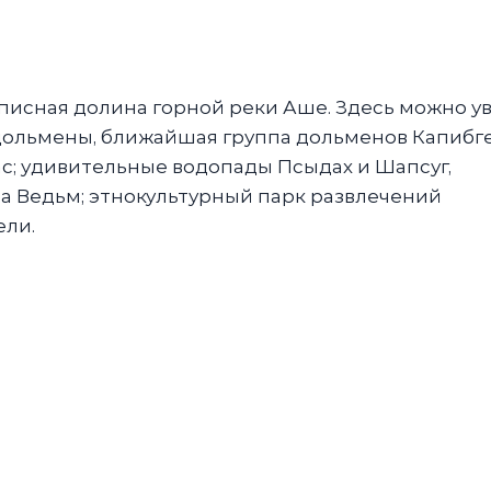
писная долина горной реки Аше. Здесь можно у
ольмены, ближайшая группа дольменов Капибг
нас; удивительные водопады Псыдах и Шапсуг,
 Ведьм; этнокультурный парк развлечений
ели.