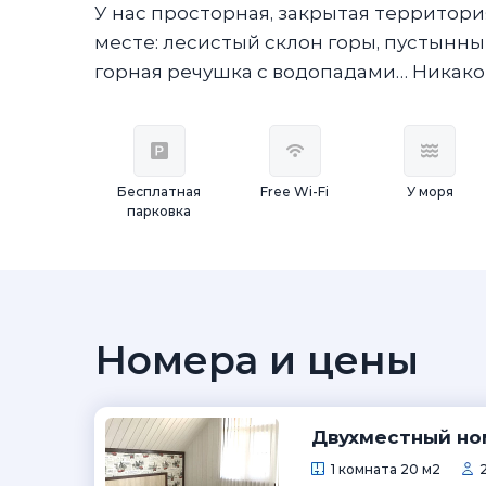
У нас просторная, закрытая территор
месте: лесистый склон горы, пустынны
горная речушка с водопадами… Никаког
Бесплатная
Free Wi-Fi
У моря
парковка
Номера и цены
Двухместный но
1 комната 20 м2