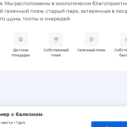
ия. Мы расположены в экологически благоприят
й галечный пляж, старый парк, затерянная в лес
о шума, толпы и очередей.
Детская
Собственный
Галечный пляж
Собст
площадка
пляж
бас
мер с балконом
2 места + 1 доп.