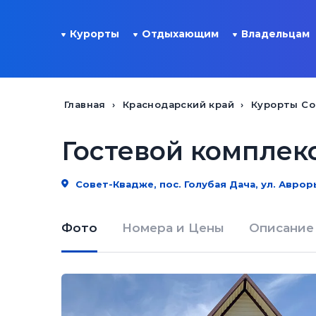
Курорты
Отдыхающим
Владельцам
Главная
Краснодарский край
Курорты Со
Гостевой комплекс
Совет-Квадже, пос. Голубая Дача, ул. Авроры
Фото
Номера и Цены
Описание