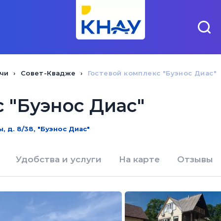
чи
Совет-Квадже
Гостевой комплекс "Буэнос Диас"
 "Буэнос Диас"
, д. 8/38, "Буэнос Диас"
Удобства и услуги
На карте
Отзывы