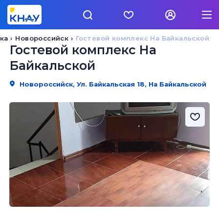
ка
Новороссийск
Гостевой комплекс На Байкальской
Гостевой комплекс На
Байкальской
Новороссийск, Ул. Байкальская 18, На Байкальской