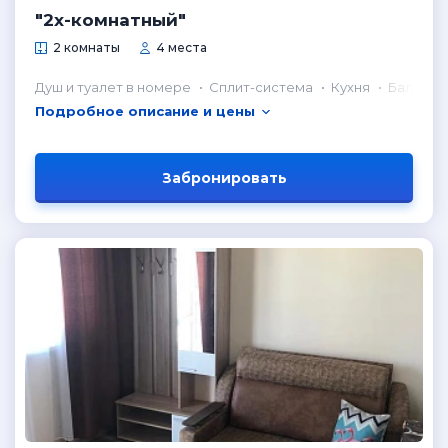
"2х-комнатный"
2 комнаты
4 места
Душ и туалет в номере
Сплит-система
Кухня
Балкон
Подробное описание и цены
Забронировать