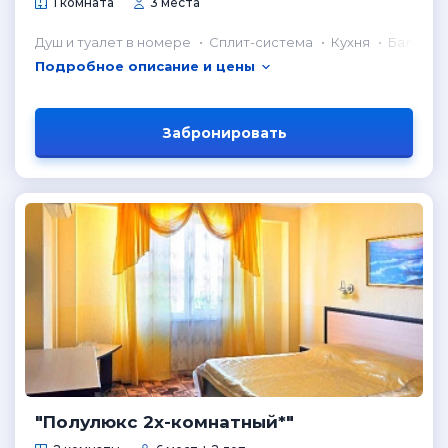
1 комната
3 места
Душ и туалет в номере
Сплит-система
Кухня
Балкон
Подробное описание и цены
Забронировать
"Полулюкс 2х-комнатный*"