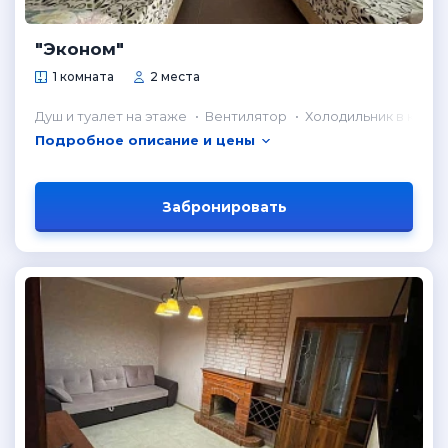
"Эконом"
1 комната
2 места
Душ и туалет на этаже
Вентилятор
Холодильник в комн
Подробное описание и цены
Забронировать