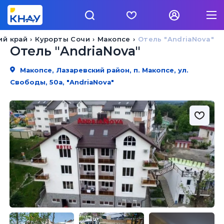
ий край
Курорты Сочи
Макопсе
Отель "AndriaNova"
Отель "AndriaNova"
Макопсе, Лазаревский район, п. Макопсе, ул.
Свободы, 50а, "AndriaNova"