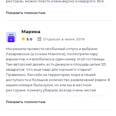
ресторан, можно поесть очень вкусно и недорого. Вся
территория охраняется. Рядом есть магазины, кафешки
или столовые. Все очень близко, море...
Показать полностью
Марина
5.0
Отдыхал в июне 2019
Мы решили провести необычный отпуск и выбрали
Лазаревское (а точнее Макопсе), посмотрели пару
вариантов, и я влюбилась в один номер этой гостиницы.
Там авторский дизайн, есть джакузи и площадь целых 125
квадратов. Что еще надо для хорошего отдыха?
Правильно, бассейн на территории, море в пешей
доступности и большое количество развлечений рядом. В
нашем номере была кухня, но ели мы в местном
ресторане. Комнату убирали, всегда очень чистая.
Комфорт действительно во всем, начиная от кроватей и
зака...
Показать полностью