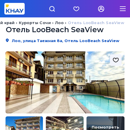
й край
Курорты Сочи
Лоо
Отель LooBeach SeaView
Отель LooBeach SeaView
Лоо, улица Таежная 8а, Отель LooBeach SeaView
Посмотреть