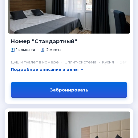
Номер "Стандартный"
1 комната
2 места
Душ и туалет в номере
Сплит-система
Кухня
Балкон
Подробное описание и цены
Забронировать