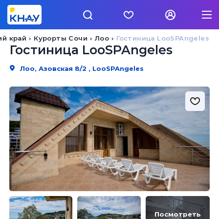
ий край
Курорты Сочи
Лоо
Гостиница LooSPAngeles
Гостиница LooSPAngeles
Лоо, Азовская 8/2 , LooSPAngeles
Посмотреть