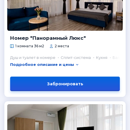
Номер "Панорамный Люкс"
1 комната 36 м2
2 места
Душ и туалет в номере
Сплит-система
Кухня
Балкон
Подробное описание и цены
Забронировать