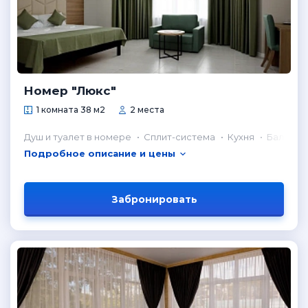
Номер "Люкс"
1 комната 38 м2
2 места
Душ и туалет в номере
Сплит-система
Кухня
Балкон
Подробное описание и цены
Забронировать