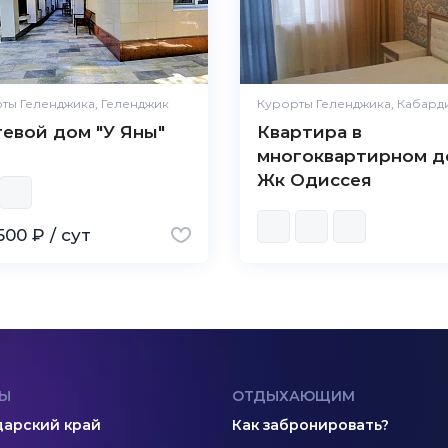
ты Геленджика, Геленджик
Курорты Геленджика, Кабард
тевой дом "У Яны"
Квартира в
многоквартирном д
Жк Одиссея
500 ₽ / сут
Ы
ОТДЫХАЮЩИМ
арский край
Как забронировать?