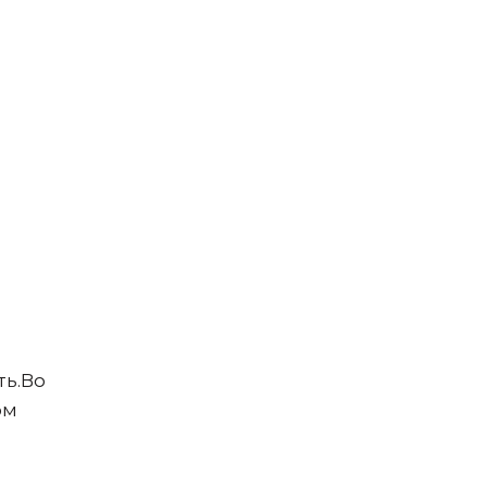
ть.Во
ом