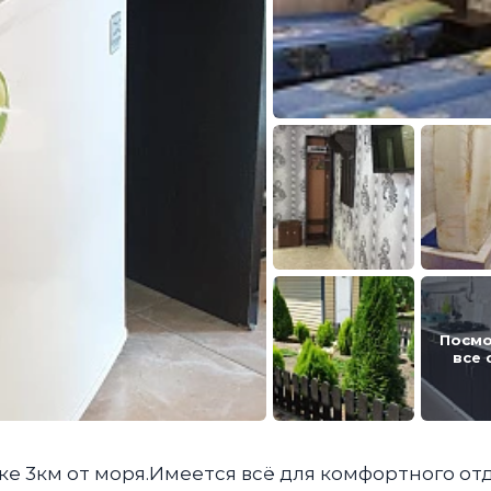
Посмо
все 
е 3км от моря.Имеется всё для комфортного от