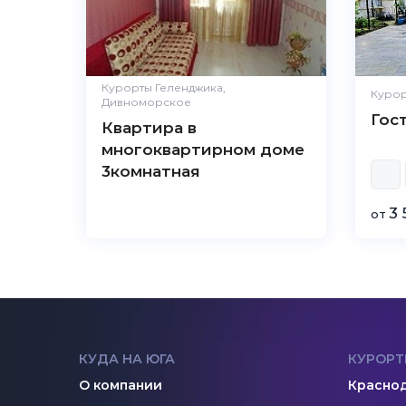
Курорты Геленджика,
Курор
Дивноморское
Гос
Квартира в
многоквартирном доме
3комнатная
3 
от
КУДА НА ЮГА
КУРОРТ
О компании
Краснод