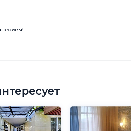
мнением!
интересует