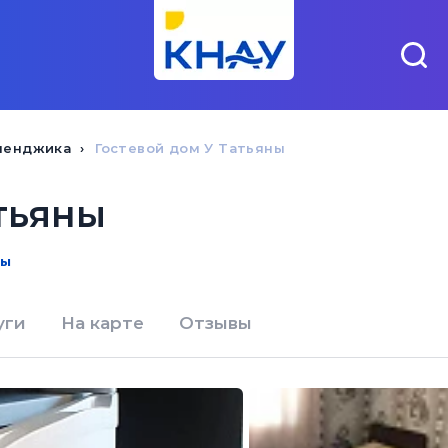
ленджика
Гостевой дом У Татьяны
тьяны
ны
уги
На карте
Отзывы