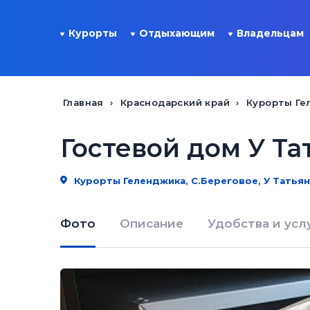
Курорты
Отдыхающим
Владельцам
Главная
Краснодарский край
Курорты Ге
Гостевой дом У Та
Курорты Геленджика, С.Береговое, У Татья
Фото
Описание
Удобства и усл