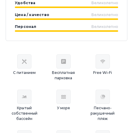
Удобства
Великолепно
Цена / качество
Великолепно
Персонал
Великолепно
С питанием
Бесплатная
Free Wi-Fi
парковка
Крытый
У моря
Песчано-
собственный
ракушечный
бассейн
пляж