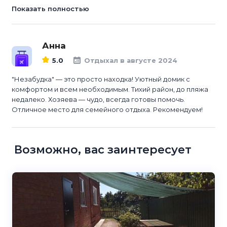
место для отдыха!
Показать полностью
Анна
5.0
Отдыхал в августе 2024
"Незабудка" — это просто находка! Уютный домик с
комфортом и всем необходимым. Тихий район, до пляжа
недалеко. Хозяева — чудо, всегда готовы помочь.
Отличное место для семейного отдыха. Рекомендуем!
Возможно, вас заинтересует