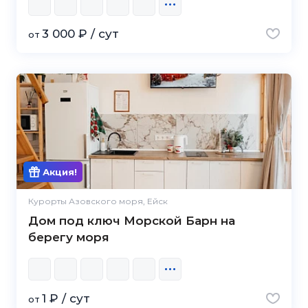
3 000 ₽ / сут
от
Акция!
Курорты Азовского моря, Ейск
Дом под ключ Морской Барн на
берегу моря
1 ₽ / сут
от