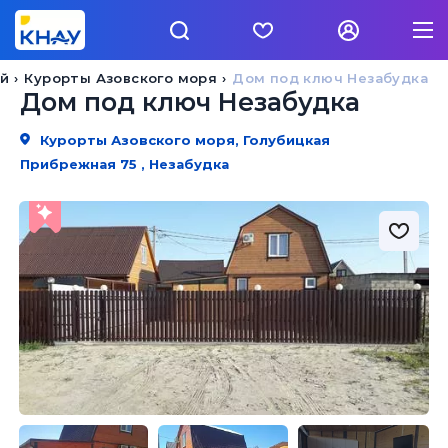
ай
Курорты Азовского моря
Дом под ключ Незабудка
Дом под ключ Незабудка
Курорты Азовского моря, Голубицкая
Прибрежная 75 , Незабудка