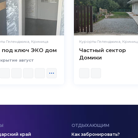
ты Геленджика, Криница
Курорты Геленджика, Криниц
 под ключ ЭКО дом
Частный сектор
Домики
крытие август
Ы
ОТДЫХАЮЩИМ
арский край
Как забронировать?