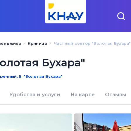
ленджика
Криница
Частный сектор "Золотая Бухара"
олотая Бухара"
аречный, 5, "Золотая Бухара"
Удобства и услуги
На карте
Отзывы