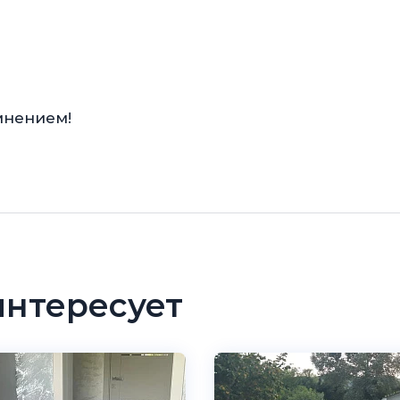
мнением!
интересует