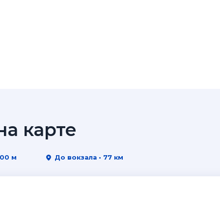
а карте
500 м
До вокзала • 77 км