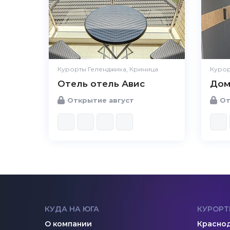
Курорты Геленджика, Криница
Курор
Отель отель Авис
Дом
Открытие август
От
КУДА НА ЮГА
КУРОРТ
О компании
Краснод