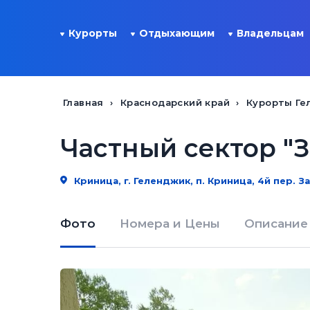
Курорты
Отдыхающим
Владельцам
Главная
Краснодарский край
Курорты Ге
Частный сектор "З
Криница, г. Геленджик, п. Криница, 4й пер. З
Фото
Номера и Цены
Описание