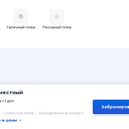
Галечный пляж
Песчаный пляж
-местный
 + 1 доп.
Заброниров
Сплит-система
Холодильник в номере
Балкон
 и цены