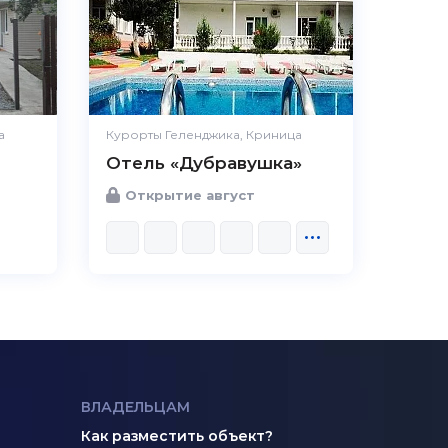
а
Курорты Геленджика, Криница
Отель «Дубравушка»
Открытие август
ВЛАДЕЛЬЦАМ
Как разместить объект?