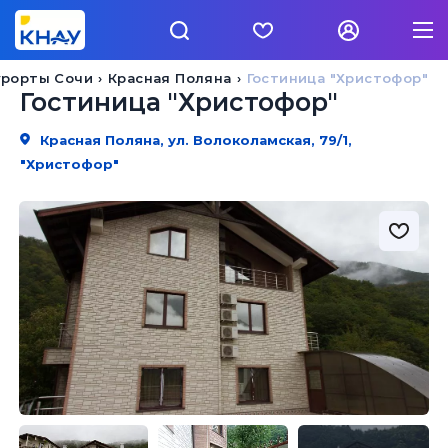
урорты Сочи
Красная Поляна
Гостиница "Христофор"
Гостиница "Христофор"
Красная Поляна, ул. Волоколамская, 79/1,
"Христофор"