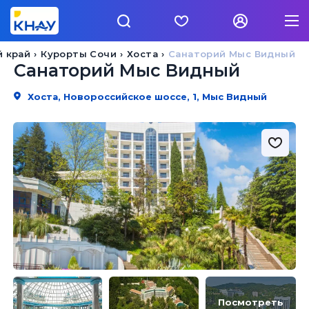
й край
Курорты Сочи
Хоста
Санаторий Мыс Видный
Санаторий Мыс Видный
Хоста, Новороссийское шоссе, 1, Мыс Видный
Посмотреть