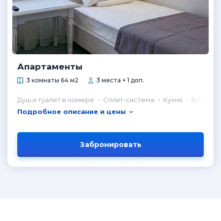
Апартаменты
3 комнаты 64 м2
3 места + 1 доп.
Душ и туалет в номере
Сплит-система
Кухня
Балкон
Подробное описание и цены
Забронировать