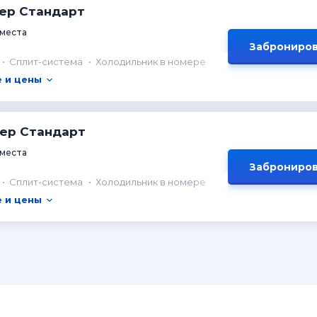
мер Стандарт
 места
Заброниров
Сплит-система
Холодильник в номере
 и цены
мер Стандарт
 места
Заброниров
Сплит-система
Холодильник в номере
 и цены