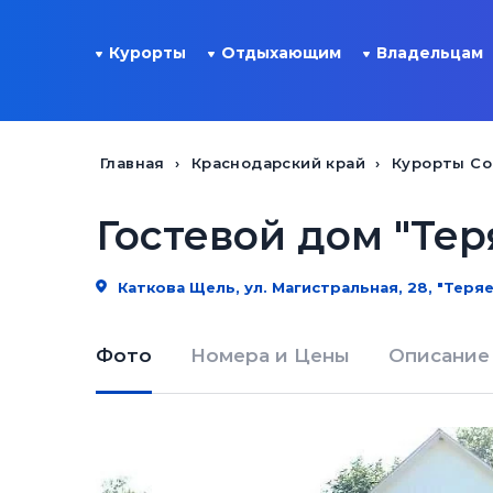
Курорты
Отдыхающим
Владельцам
Главная
Краснодарский край
Курорты Со
Гостевой дом "Тер
Каткова Щель, ул. Магистральная, 28, "Теря
Фото
Номера и Цены
Описание