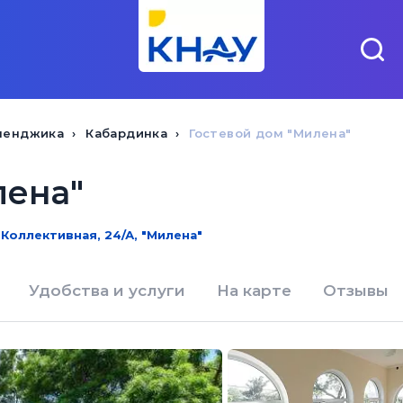
ленджика
Кабардинка
Гостевой дом "Милена"
лена"
 Коллективная, 24/А, "Милена"
Удобства и услуги
На карте
Отзывы