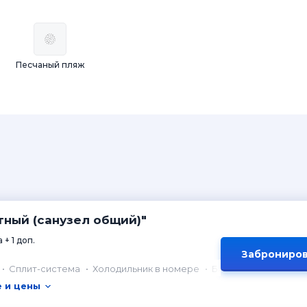
Песчаный пляж
ный (санузел общий)"
 + 1 доп.
Заброниров
Сплит-система
Холодильник в номере
Балкон
 и цены