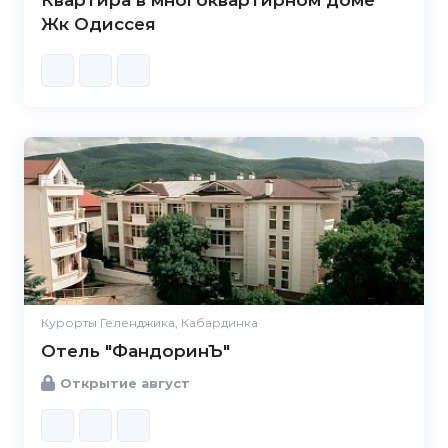
Квартира в многоквартирном доме
Жк Одиссея
Курорты Геленджика, Кабардинка
Отель "ФандоринЪ"
Открытие август