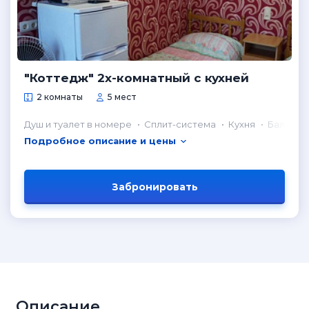
"Коттедж" 2х-комнатный с кухней
2 комнаты
5 мест
Душ и туалет в номере
Сплит-система
Кухня
Балкон
Подробное описание и цены
Забронировать
Описание