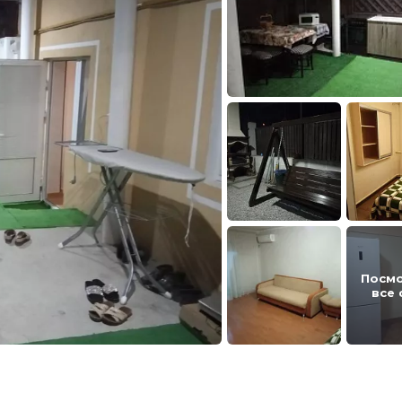
Посм
все