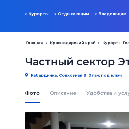
Курорты
Отдыхающим
Владельцам
Главная
Краснодарский край
Курорты Ге
Частный сектор Э
Кабардинка, Совхозная 8, Этаж под ключ
Фото
Описание
Удобства и усл