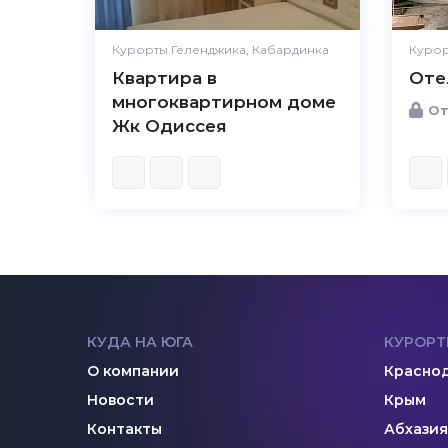
Курорты Геленджика, Кабардинка
Курор
Квартира в
Оте
многоквартирном доме
От
Жк Одиссея
КУДА НА ЮГА
КУРОРТ
О компании
Краснод
Новости
Крым
Контакты
Абхазия