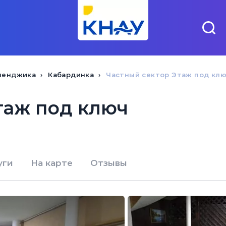
ленджика
Кабардинка
Частный сектор Этаж под кл
таж под ключ
уги
На карте
Отзывы