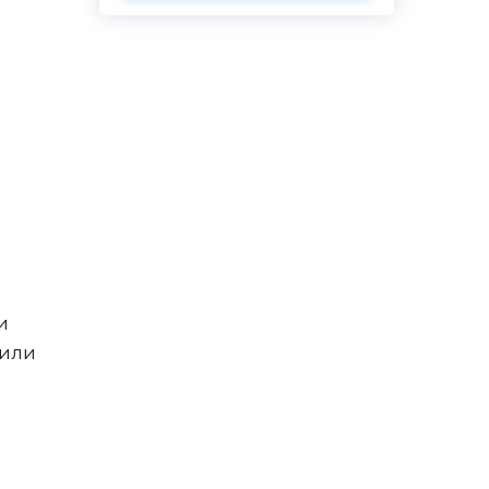
и
 или