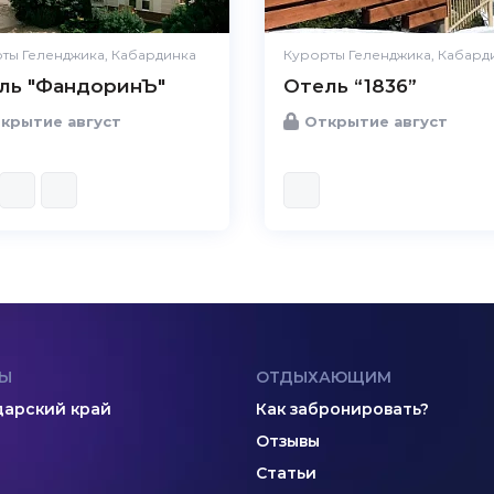
ты Геленджика, Кабардинка
Курорты Геленджика, Кабард
ль "ФандоринЪ"
Отель “1836”
крытие август
Открытие август
Ы
ОТДЫХАЮЩИМ
арский край
Как забронировать?
Отзывы
Статьи