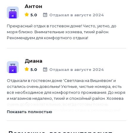
Антон
5.0
Отдыхал в августе 2024
Прекрасный отдых в гостевом доме! Чисто, уютно, до
моря близко. Внимательные хозяева, тихий район.
Рекомендуем для комфортного отдыха!
Диана
5.0
Отдыхал в августе 2024
Отдыхали в гостевом доме 'Светлана на Вишнёвом' и
остались очень довольны! Уютные, чистые номера, есть
всё необходимое для комфортного проживания. До моря
и магазинов недалеко, тихий и спокойный район. Хозяева
очень доброжелательные, всегда готовы помочь.
Отличное место для спокойного отдыха, рекомендуем!
Показать полностью