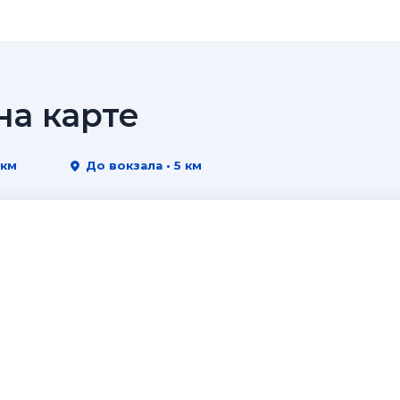
а карте
 км
До вокзала • 5 км