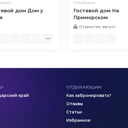
ицкая
Голубицкая
тевой дом Дом у
Гостевой дом На
я
Приморском
Открытие август
Ы
ОТДЫХАЮЩИМ
арский край
Как забронировать?
Отзывы
Статьи
Избранное