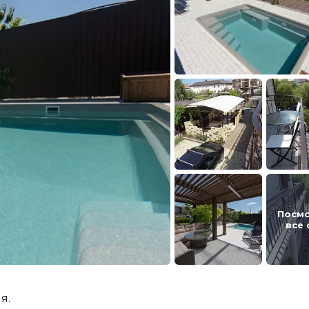
Посм
все
я.