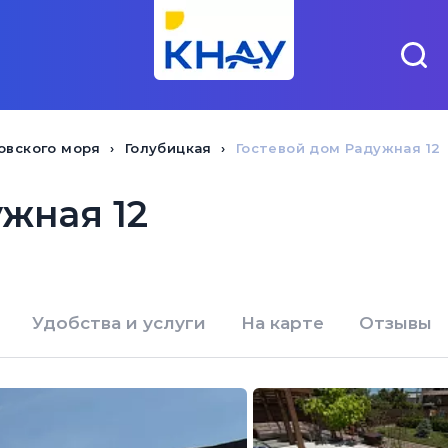
овского моря
Голубицкая
Гостевой дом Радужная 12
жная 12
Удобства и услуги
На карте
Отзывы