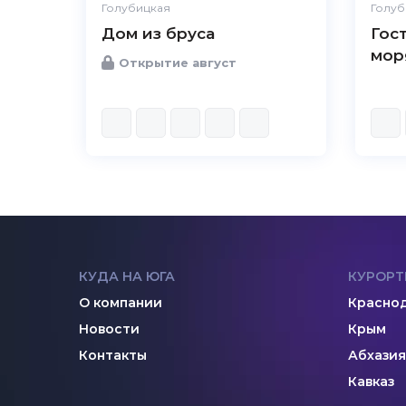
Голубицкая
Голуб
Дом из бруса
Гос
мор
Открытие август
КУДА НА ЮГА
КУРОРТ
О компании
Краснод
Новости
Крым
Контакты
Абхазия
Кавказ