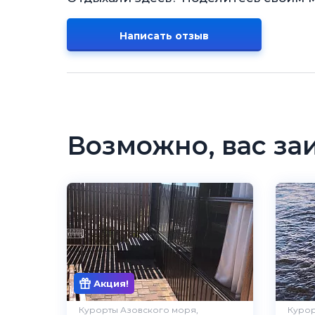
Написать отзыв
Возможно, вас за
Акция!
Курорты Азовского моря,
Курор