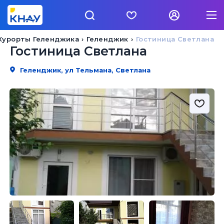
Курорты Геленджика
Геленджик
Гостиница Светлана
Гостиница Светлана
Геленджик, ул Тельмана, Светлана