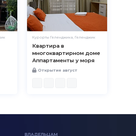
жик
Курорты Геленджика, Геленджик
Квартира в
многоквартирном доме
Аппартаменты у моря
Открытие август
ВЛАДЕЛЬЦАМ