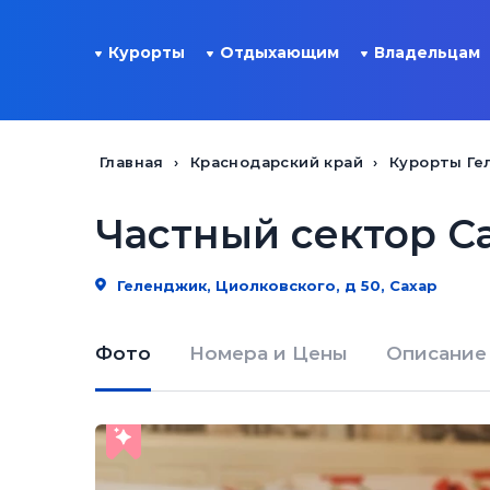
Курорты
Отдыхающим
Владельцам
Главная
Краснодарский край
Курорты Ге
Частный сектор С
Геленджик, Циолковского, д 50, Сахар
Фото
Номера и Цены
Описание