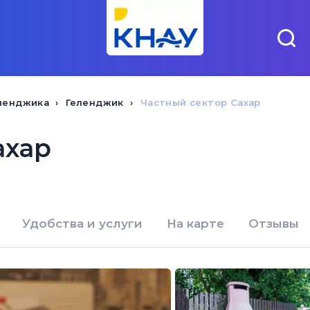
ленджика
Геленджик
Частный сектор Сахар
ахар
Удобства и услуги
На карте
Отзывы