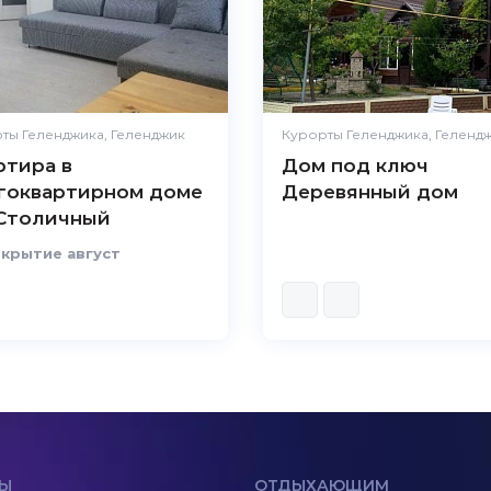
ты Геленджика, Геленджик
Курорты Геленджика, Геленд
ртира в
Дом под ключ
гоквартирном доме
Деревянный дом
Столичный
крытие август
Ы
ОТДЫХАЮЩИМ