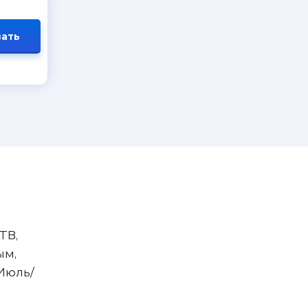
ать
ТВ,
ым,
 Июль/