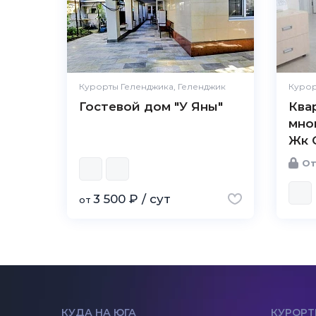
Курорты Геленджика, Геленджик
Курор
Гостевой дом "У Яны"
Ква
мно
Жк 
От
3 500 ₽ / сут
от
КУДА НА ЮГА
КУРОРТ