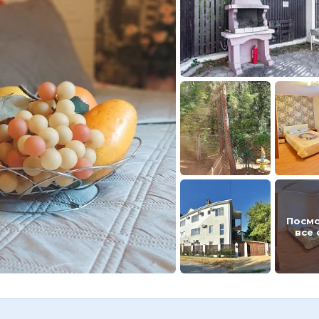
Посм
все