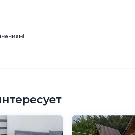
мнением!
интересует