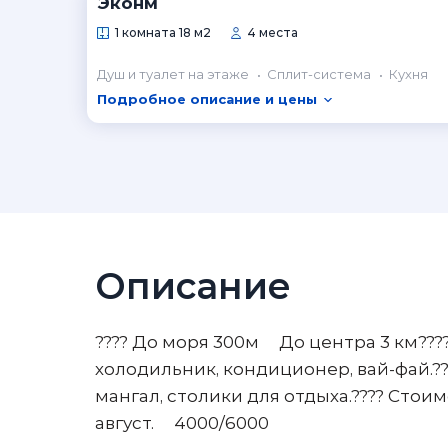
Эконм
1 комната 18 м2
4 места
Душ и туалет на этаже
Сплит-система
Кухня
Подробное описание и цены
Описание
????️ До моря 300м До центра 3 км????
холодильник, кондиционер, вай-фай.??
мангал, столики для отдыха.????️ Сто
август. 4000/6000