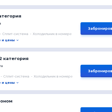
атегория
а
Заброниров
Сплит-система
Холодильник в номере
 и цены
2 категория
та
Заброниров
Сплит-система
Холодильник в номере
 и цены
коном
о