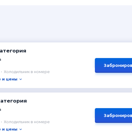
категория
а
Заброниров
Холодильник в номере
 и цены
категория
а
Заброниров
Холодильник в номере
 и цены