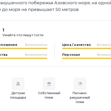
акушечного побережья Азовского моря, на одно
 до моря не превышает 50 метров.
1
Узнайте что пишут гости
оложение
Великолепно
Цена / качество
Велико
ства
Великолепно
Персонал
Велико
Детская
Собственный
Песчано-
площадка
пляж
ракушечный
пляж