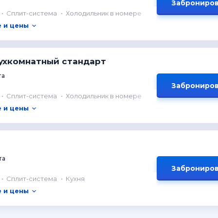
Заброниров
Сплит-система
Холодильник в номере
 и цены
ухкомнатный стандарт
та
Заброниров
Сплит-система
Холодильник в номере
 и цены
та
Заброниров
Сплит-система
Кухня
 и цены