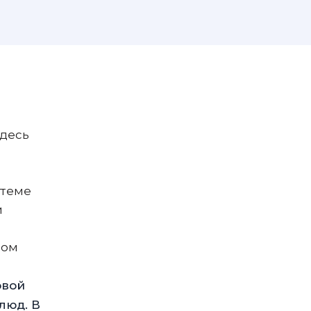
Здесь
стеме
и
ном
овой
люд. В