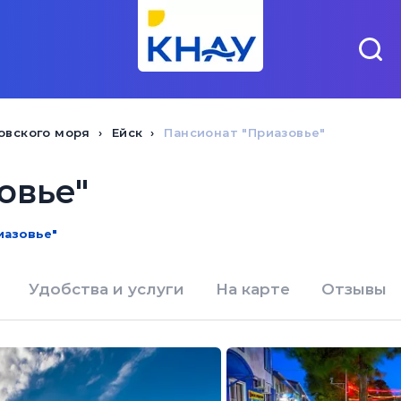
овского моря
Ейск
Пансионат "Приазовье"
овье"
риазовье"
Удобства и услуги
На карте
Отзывы