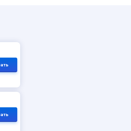
ать
ать