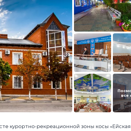
Посм
все
сте курортно-рекреационной зоны косы «Ейская