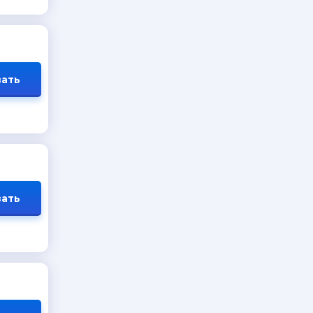
ать
ать