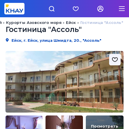
й
Курорты Азовского моря
Ейск
Гостиница "Ассоль"
Гостиница "Ассоль"
Ейск, г. Ейск, улица Шмидта, 20., "Ассоль"
Посмотреть