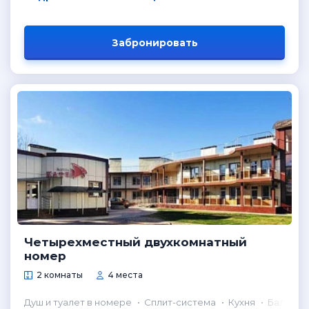
Забронировать
Четырехместный двухкомнатный
номер
2 комнаты
4 места
Душ и туалет в номере
Сплит-система
Кухня
Балкон