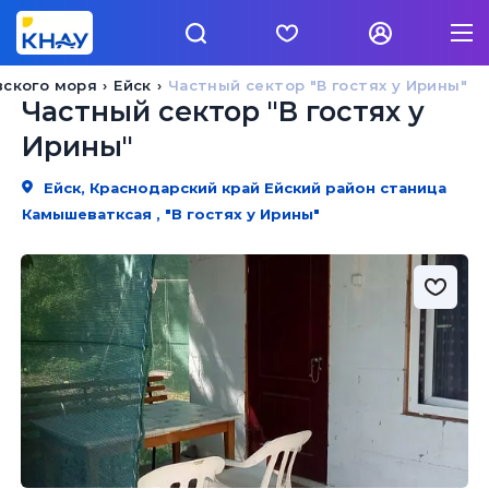
вского моря
Ейск
Частный сектор "В гостях у Ирины"
Частный сектор "В гостях у
Ирины"
Ейск, Краснодарский край Ейский район станица
Камышеватксая , "В гостях у Ирины"