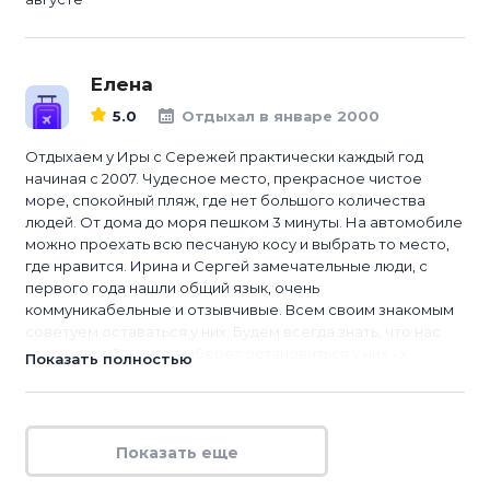
Елена
5.0
Отдыхал в январе 2000
Отдыхаем у Иры с Сережей практически каждый год
начиная с 2007. Чудесное место, прекрасное чистое
море, спокойный пляж, где нет большого количества
людей. От дома до моря пешком 3 минуты. На автомобиле
можно проехать всю песчаную косу и выбрать то место,
где нравится. Ирина и Сергей замечательные люди, с
первого года нашли общий язык, очень
коммуникабельные и отзывчивые. Всем своим знакомым
советуем оставаться у них. Будем всегда знать, что нас
здесь ждут. Тем, кто выберет остановиться у них - х...
Показать полностью
Показать еще