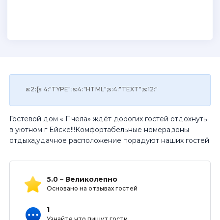
a:2:{s:4:"TYPE";s:4:"HTML";s:4:"TEXT";s:12:"
Гостевой дом « Пчела» ждёт дорогих гостей отдохнуть
в уютном г Ейске!!!Комфортабельные номера,зоны
отдыха,удачное расположение порадуют наших гостей
5.0 – Великолепно
Основано на отзывах гостей
1
Узнайте что пишут гости