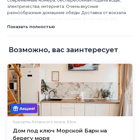
современные номера, бесперебойная подача воды,
электричества, интернета. Очень вкусные
разнообразные домашние обеды. Доставка от вокзала.
Лучшего места в Ейске не сыскать. В том числе для
отдыха с детьми.
Показать полностью
Возможно, вас заинтересует
Акция!
Курорты Азовского моря, Ейск
Дом под ключ Морской Барн на
берегу моря