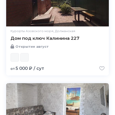
Курорты Азовского моря, Должанская
Дом под ключ Калинина 227
Открытие август
5 000 ₽ / сут
от