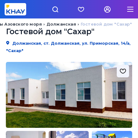
ы Азовского моря
Должанская
Гостевой дом "Сахар"
Гостевой дом "Сахар"
Должанская, ст. Должанская, ул. Приморская, 14/а,
"Сахар"