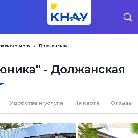
овского моря
Должанская
роника" - Должанская
а"
Удобства и услуги
На карте
Отзывы