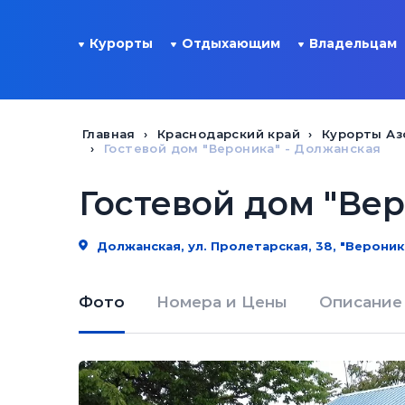
Курорты
Отдыхающим
Владельцам
Главная
Краснодарский край
Курорты Аз
Гостевой дом "Вероника" - Должанская
Гостевой дом "Ве
Должанская, ул. Пролетарская, 38, "Вероник
Фото
Номера и Цены
Описание