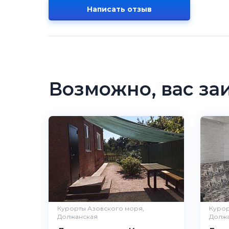
Написать отзыв
Возможно, вас за
Курорты Азовского моря,
Курор
Должанская
Должа