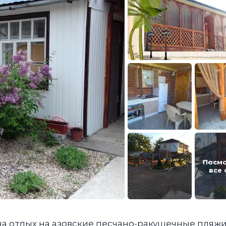
Посм
все
а отдых на азовские песчано-ракушечные пляжи,