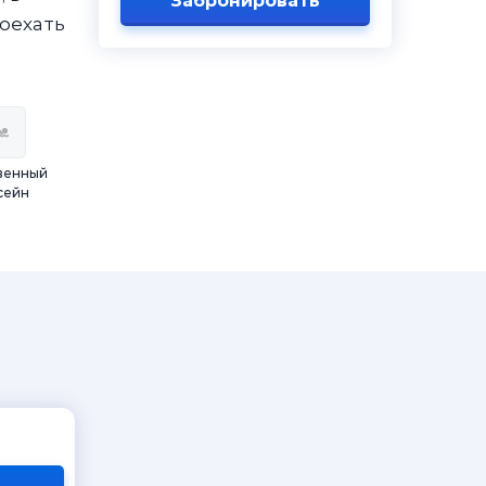
Забронировать
оехать
венный
сейн