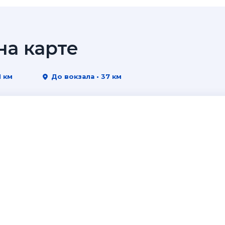
а карте
1 км
До вокзала • 37 км