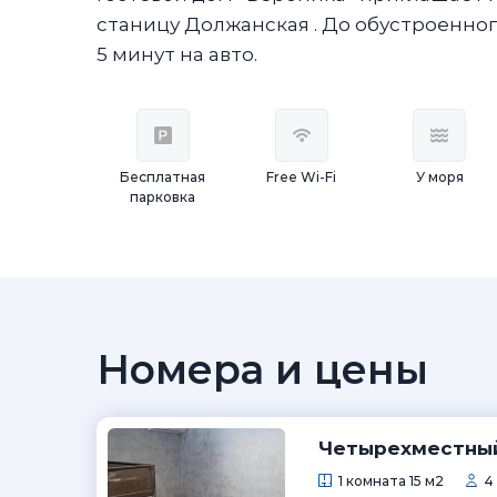
станицу Должанская . До обустроенно
5 минут на авто.
Бесплатная
Free Wi-Fi
У моря
парковка
Номера и цены
Четырехместны
1 комната 15 м2
4