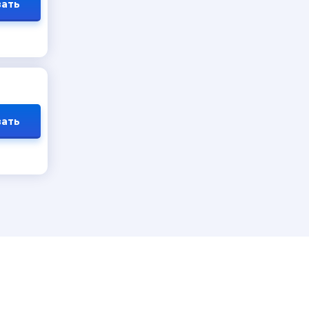
ать
ать