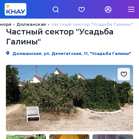
 моря
Должанская
Частный сектор "Усадьба Галины"
Частный сектор "Усадьба
Галины"
Должанская, ул. Делегатская, 11, "Усадьба Галины"