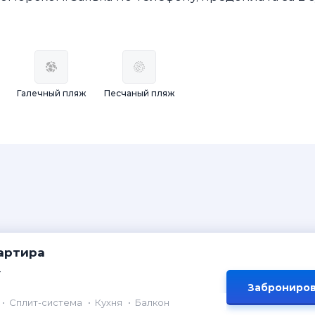
Галечный пляж
Песчаный пляж
артира
т
Заброниров
Сплит-система
Кухня
Балкон