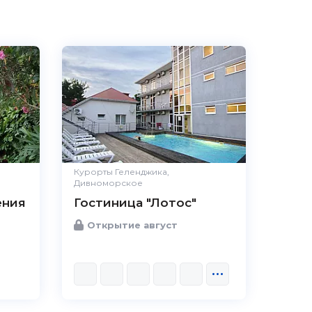
3.1
Чистота
Хорошо
Комфорт
Отлично
Расположение
Отлично
Удобства
Отлично
Цена / качество
Средне
Курорты Геленджика,
Дивноморское
Персонал
Плохо
ения
Гостиница "Лотос"
Открытие август