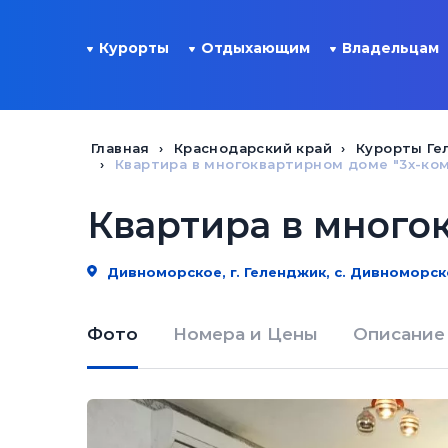
Курорты
Отдыхающим
Владельцам
Главная
Краснодарский край
Курорты Ге
Квартира в многоквартирном доме "3х-ком
Квартира в многок
Дивноморское, г. Геленджик, с. Дивноморское
Фото
Номера и Цены
Описание