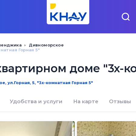
ленджика
Дивноморское
натная Горная 5"
вартирном доме "3х-ко
, ул.Горная, 5, "3х-комнатная Горная 5"
Удобства и услуги
На карте
Отзывы