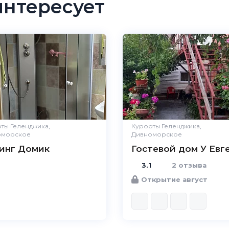
интересует
ты Геленджика,
Курорты Геленджика,
оморское
Дивноморское
инг Домик
Гостевой дом У Евг
3.1
2 отзыва
Открытие август