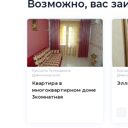
Возможно, вас за
Курорты Геленджика,
Курор
Дивноморское
Дивн
Квартира в
Элл
многоквартирном доме
3комнатная