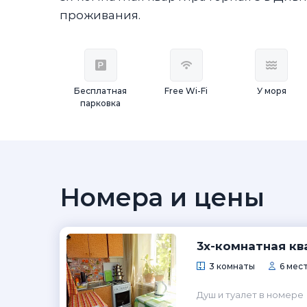
проживания.
Бесплатная
Free Wi-Fi
У моря
парковка
Номера и цены
3х-комнатная кв
3 комнаты
6 мес
Душ и туалет в номере