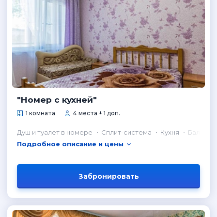
"Номер с кухней"
1 комната
4 места + 1 доп.
Душ и туалет в номере
Сплит-система
Кухня
Балкон
Подробное описание и цены
Забронировать