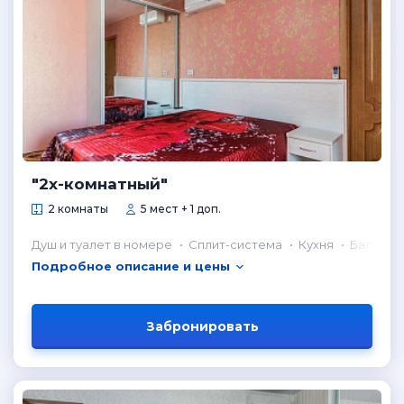
"2х-комнатный"
2 комнаты
5 мест + 1 доп.
Душ и туалет в номере
Сплит-система
Кухня
Балкон
Подробное описание и цены
Забронировать