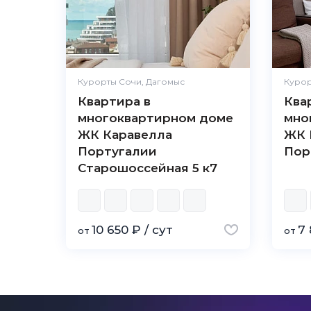
Курорты Сочи, Дагомыс
Курор
Квартира в
Ква
многоквартирном доме
мно
ЖК Каравелла
ЖК 
Португалии
Пор
Старошоссейная 5 к7
10 650 ₽ / сут
7 
от
от