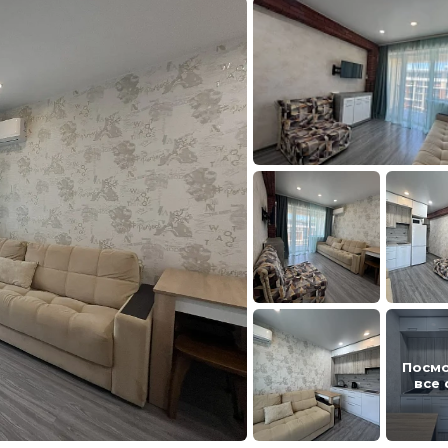
Посм
все