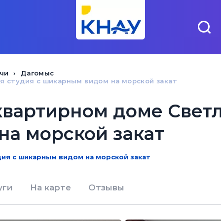
чи
Дагомыс
я студия с шикарным видом на морской закат
квартирном доме Светл
а морской закат
дия с шикарным видом на морской закат
уги
На карте
Отзывы