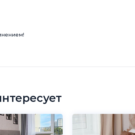
мнением!
интересует