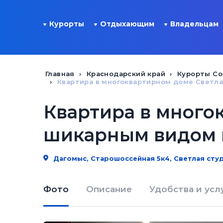
Курорты
Отдыхающим
Владельцам
Главная
Краснодарский край
Курорты Со
Квартира в многоквартирном доме Светла
Квартира в много
шикарным видом н
Дагомыс, Старошоссейная 5к4, Светлая сту
Фото
Описание
Удобства и усл