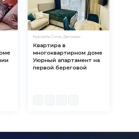
Курорты Сочи, Дагомыс
Квартира в
оме
многоквартирном доме
лии
Уюрный апартамент на
первой береговой