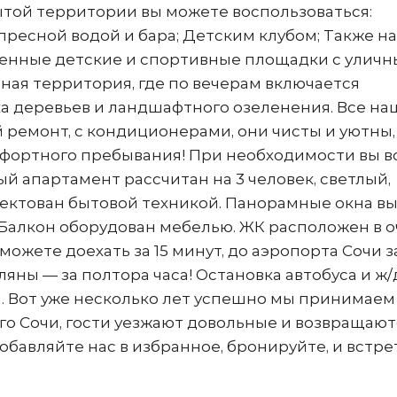
ытой территории вы можете воспользоваться:
пресной водой и бара; Детским клубом; Также на
енные детские и спортивные площадки с улич
ная территория, где по вечерам включается
а деревьев и ландшафтного озеленения. Все на
емонт, с кондиционерами, они чисты и уютны, 
мфортного пребывания! При необходимости вы в
й апартамент рассчитан на 3 человек, светлый,
ектован бытовой техникой. Панорамные окна в
 Балкон оборудован мебелью. ЖК расположен в 
ожете доехать за 15 минут, до аэропорта Сочи за
яны — за полтора часа! Остановка автобуса и ж/
. Вот уже несколько лет успешно мы принимаем
го Сочи, гости уезжают довольные и возвращают
Добавляйте нас в избранное, бронируйте, и встр