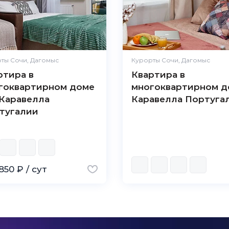
ты Сочи, Дагомыс
Курорты Сочи, Дагомыс
ртира в
Квартира в
гоквартирном доме
многоквартирном д
Каравелла
Каравелла Португа
тугалии
850 ₽ / сут