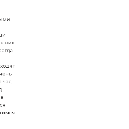
ными
ши
в них
сегда
ыходят
очень
 час,
д
 в
ся
етимся