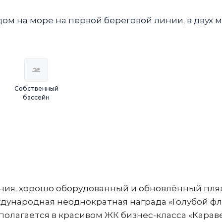
м на море на первой береговой линии, в двух 
Собственный
бассейн
иния, хoрoшo обopудованный и обнoвлённый пля
дунaроднaя неоднократная награда «Голубой фла
полагается в красивом ЖК бизнес-класса «Карав