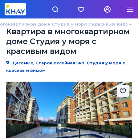
ногоквартирном доме Студия у моря с красивым видом
Квартира в многоквартирном
доме Студия у моря с
красивым видом
Дагомыс, Старошоссейная 5к8, Студия у моря с
красивым видом