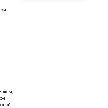
кой
ляжем,
фе,
товой