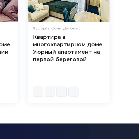
Курорты Сочи, Дагомыс
Квартира в
оме
многоквартирном доме
лии
Уюрный апартамент на
первой береговой