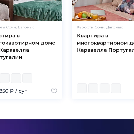
ты Сочи, Дагомыс
Курорты Сочи, Дагомыс
ртира в
Квартира в
гоквартирном доме
многоквартирном д
Каравелла
Каравелла Португа
тугалии
850 ₽ / сут