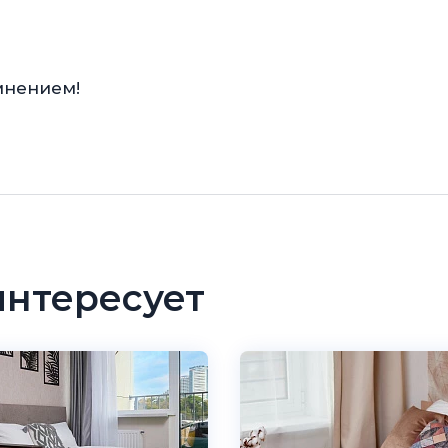
мнением!
интересует