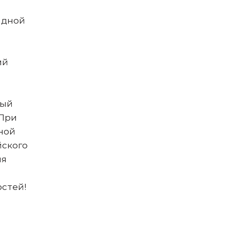
адной
ий
ный
 При
ной
йского
ия
остей!