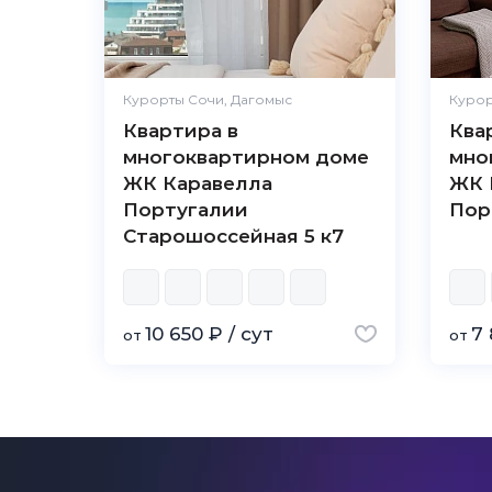
Курорты Сочи, Дагомыс
Курор
Квартира в
Ква
многоквартирном доме
мно
ЖК Каравелла
ЖК 
Португалии
Пор
Старошоссейная 5 к7
10 650 ₽ / сут
7 
от
от