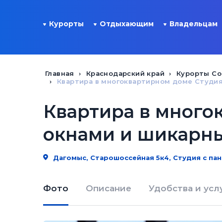
Курорты
Отдыхающим
Владельцам
Главная
Краснодарский край
Курорты Со
Квартира в многоквартирном доме Студи
Квартира в много
окнами и шикарн
Дагомыс, Старошоссейная 5к4, Студия с па
Фото
Описание
Удобства и усл