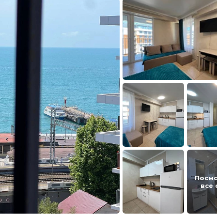
Посм
все