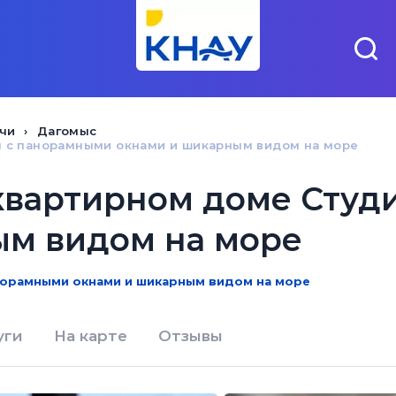
чи
Дагомыс
я с панорамными окнами и шикарным видом на море
квартирном доме Студ
ым видом на море
норамными окнами и шикарным видом на море
уги
На карте
Отзывы