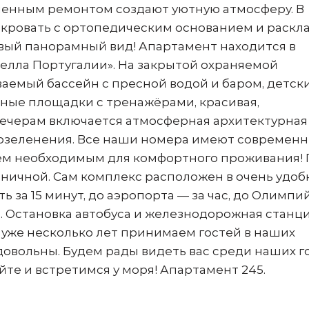
еменным ремонтом создают уютную атмосферу. В
 кровать с ортопедическим основанием и раскл
ивый панорамный вид! Апартамент находится в
елла Португалии». На закрытой охраняемой
ваемый бассейн с пресной водой и баром, детск
вные площадки с тренажёрами, красивая,
 вечерам включается атмосферная архитектурная
 озеленения. Все наши номера имеют современ
ем необходимым для комфортного проживания!
рничной. Сам комплекс расположен в очень удоб
ь за 15 минут, до аэропорта — за час, до Олимпи
. Остановка автобуса и железнодорожная станц
 уже несколько лет принимаем гостей в наших
довольны. Будем рады видеть вас среди наших г
йте и встретимся у моря! Апартамент 245.