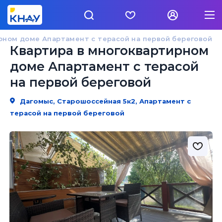
рном доме Апартамент с терасой на первой береговой
Квартира в многоквартирном
доме Апартамент с терасой
на первой береговой
Дагомыс, Старошоссейная 5к2, Апартамент с
терасой на первой береговой