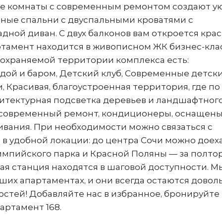
лые комнаты с современным ремонтом создают у
ьные спальни с двуспальными кроватями с
дной диван. С двух балконов вам откроется кра
ртамент находится в живописном ЖК бизнес-кла
 охраняемой территории комплекса есть:
дой и баром, Детский клуб, Современные детски
 Красивая, благоустроенная территория, где по
итектурная подсветка деревьев и ландшафтног
 современный ремонт, кондиционеры, оснащены
вания. При необходимости можно связаться с
в удобной локации: до центра Сочи можно доеха
Олимпийского парка и Красной Поляны — за полтор
я станция находятся в шаговой доступности. М
ших апартаментах, и они всегда остаются довол
остей! Добавляйте нас в избранное, бронируйте
артамент 168.