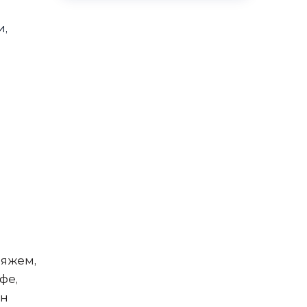
и,
ляжем,
фе,
он