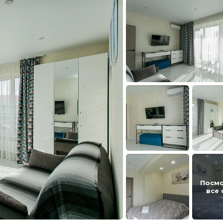
Посм
все