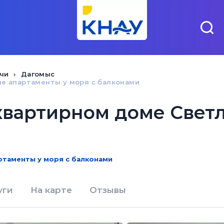
чи
Дагомыс
е апартаменты у моря с балконами
квартирном доме Свет
ртаменты у моря с балконами
уги
На карте
Отзывы