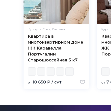
Курорты Сочи, Дагомыс
Курор
Квартира в
Ква
многоквартирном доме
мно
ЖК Каравелла
ЖК 
Португалии
Пор
Старошоссейная 5 к7
10 650 ₽ / сут
7 
от
от