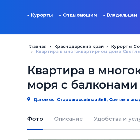
Курорты
Отдыхающим
Владельцам
Главная
Краснодарский край
Курорты Со
Квартира в многоквартирном доме Светлы
Квартира в много
моря с балконами
Дагомыс, Старошоссейная 5к8, Светлые апа
Фото
Описание
Удобства и усл