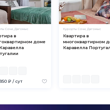
ты Сочи, Дагомыс
Курорты Сочи, Дагомыс
ртира в
Квартира в
гоквартирном доме
многоквартирном д
Каравелла
Каравелла Португа
тугалии
850 ₽ / сут