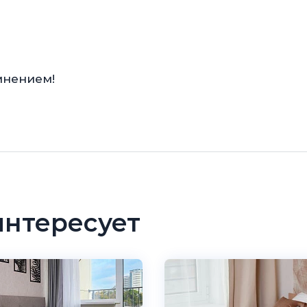
мнением!
интересует