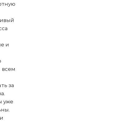
ютную
сивый
сса
е и
о
 всем
ть за
а.
ы уже
ьны.
 и