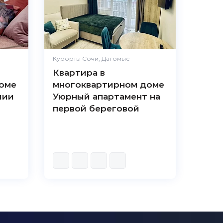
Курорты Сочи, Дагомыс
Квартира в
оме
многоквартирном доме
лии
Уюрный апартамент на
первой береговой