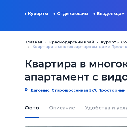
Курорты
Отдыхающим
Владельцам
Главная
Краснодарский край
Курорты Со
Квартира в многоквартирном доме Просто
Квартира в много
апартамент с вид
Дагомыс, Старошоссейная 5к7, Просторный 
Фото
Описание
Удобства и усл