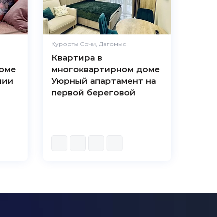
Курорты Сочи, Дагомыс
Квартира в
оме
многоквартирном доме
лии
Уюрный апартамент на
первой береговой