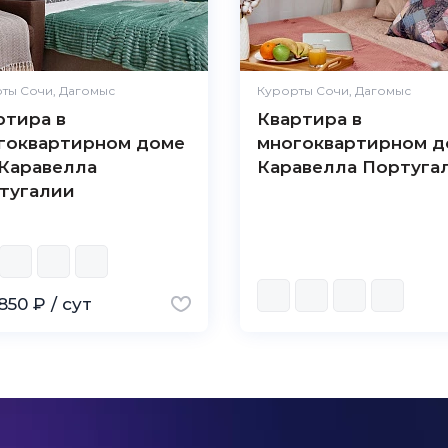
ты Сочи, Дагомыс
Курорты Сочи, Дагомыс
ртира в
Квартира в
гоквартирном доме
многоквартирном д
Каравелла
Каравелла Португа
тугалии
850 ₽ / сут