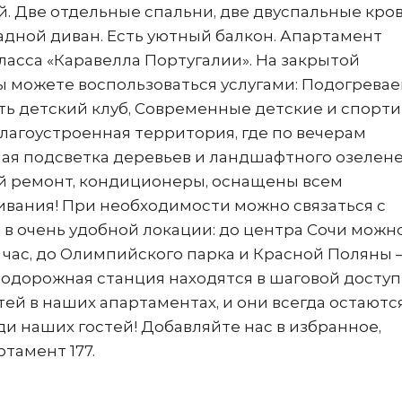
. Две отдельные спальни, две двуспальные кров
дной диван. Есть уютный балкон. Апартамент
асса «Каравелла Португалии». На закрытой
 можете воспользоваться услугами: Подогрева
сть детский клуб, Современные детские и спорт
лагоустроенная территория, где по вечерам
ая подсветка деревьев и ландшафтного озелене
 ремонт, кондиционеры, оснащены всем
вания! При необходимости можно связаться с
в очень удобной локации: до центра Сочи можн
за час, до Олимпийского парка и Красной Поляны 
нодорожная станция находятся в шаговой доступ
ей в наших апартаментах, и они всегда остаютс
ди наших гостей! Добавляйте нас в избранное,
тамент 177.