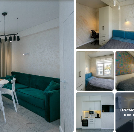
Посм
все