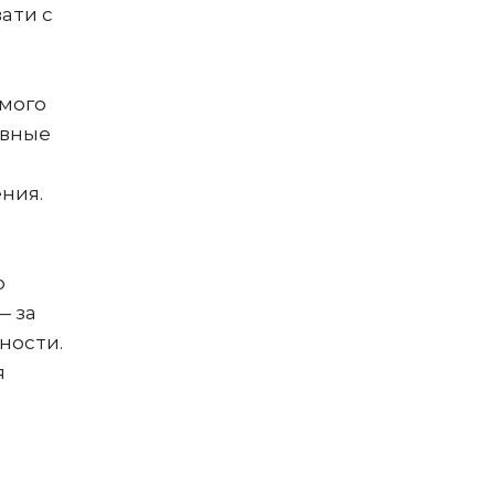
ати с
емого
ивные
ния.
о
— за
ности.
я