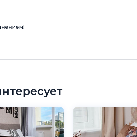
мнением!
интересует