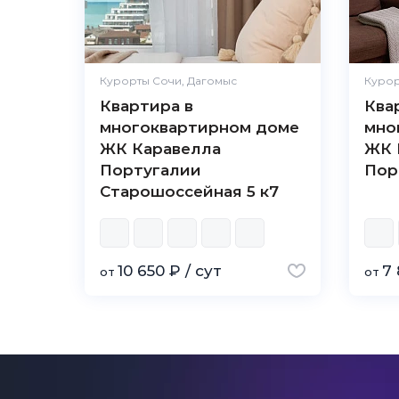
Курорты Сочи, Дагомыс
Курор
Квартира в
Ква
многоквартирном доме
мно
ЖК Каравелла
ЖК 
Португалии
Пор
Старошоссейная 5 к7
10 650 ₽ / сут
7 
от
от