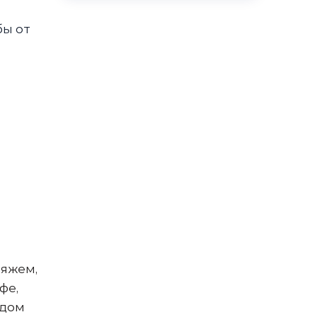
бы от
ляжем,
фе,
одом