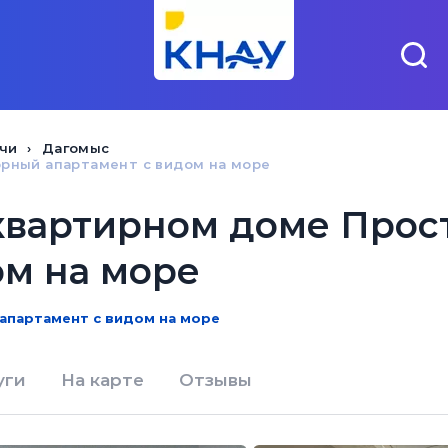
чи
Дагомыс
рный апартамент с видом на море
квартирном доме Про
ом на море
апартамент с видом на море
уги
На карте
Отзывы