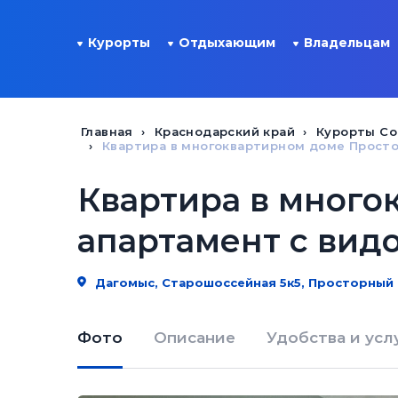
Курорты
Отдыхающим
Владельцам
Главная
Краснодарский край
Курорты Со
Квартира в многоквартирном доме Просто
Квартира в много
апартамент с видо
Дагомыс, Старошоссейная 5к5, Просторный 
Фото
Описание
Удобства и усл