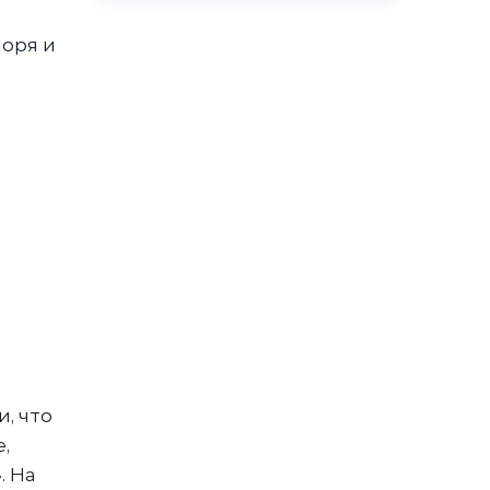
моря и
, что
,
. На