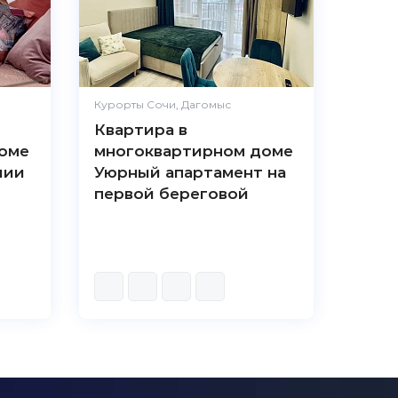
Курорты Сочи, Дагомыс
Квартира в
оме
многоквартирном доме
лии
Уюрный апартамент на
первой береговой