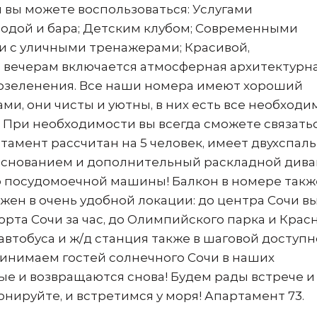
 вы можете воспользоваться: Услугами
водой и бара; Детским клубом; Современными
 с уличными тренажерами; Красивой,
о вечерам включается атмосферная архитектурн
 озеленения. Все наши номера имеют хороший
и, они чисты и уютны, в них есть все необходи
 При необходимости вы всегда сможете связатьс
амент рассчитан на 5 человек, имеет двухспал
основанием и дополнительный раскладной дива
о посудомоечной машины! Балкон в номере такж
ен в очень удобной локации: до центра Сочи в
порта Сочи за час, до Олимпийского парка и Крас
автобуса и ж/д станция также в шаговой доступн
ринимаем гостей солнечного Сочи в наших
ые и возвращаются снова! Будем рады встрече и
онируйте, и встретимся у моря! Апартамент 73.