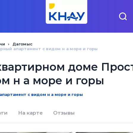
чи
Дагомыс
рный апартамент с видом н а море и горы
квартирном доме Про
м н а море и горы
апартамент с видом н а море и горы
уги
На карте
Отзывы