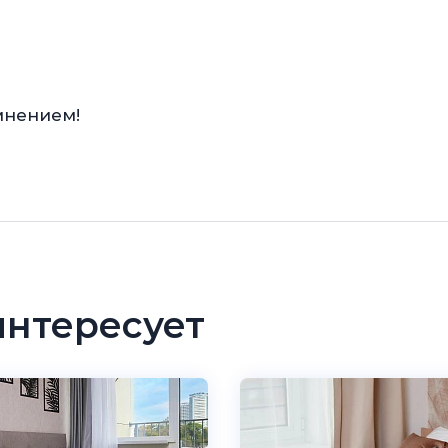
мнением!
интересует