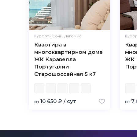
Курорты Сочи, Дагомыс
Курор
Квартира в
Ква
многоквартирном доме
мно
ЖК Каравелла
ЖК 
Португалии
Пор
Старошоссейная 5 к7
10 650 ₽ / сут
7 
от
от