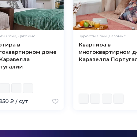
ты Сочи, Дагомыс
Курорты Сочи, Дагомыс
ртира в
Квартира в
гоквартирном доме
многоквартирном д
Каравелла
Каравелла Португа
тугалии
850 ₽ / сут