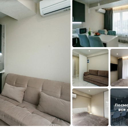
Посм
все