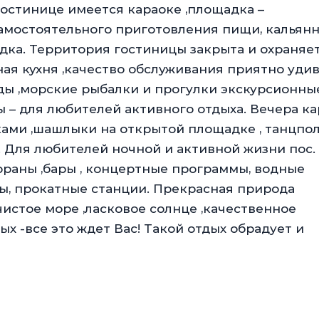
 гостинице имеется караоке ,площадка –
 самостоятельного приготовления пищи, кальян
адка. Территория гостиницы закрыта и охраняе
ная кухня ,качество обслуживания приятно уди
ады ,морские рыбалки и прогулки экскурсионны
– для любителей активного отдыха. Вечера ка
ами ,шашлыки на открытой площадке , танцпол
 Для любителей ночной и активной жизни пос.
ораны ,бары , концертные программы, водные
ы, прокатные станции. Прекрасная природа
чистое море ,ласковое солнце ,качественное
х -все это ждет Вас! Такой отдых обрадует и