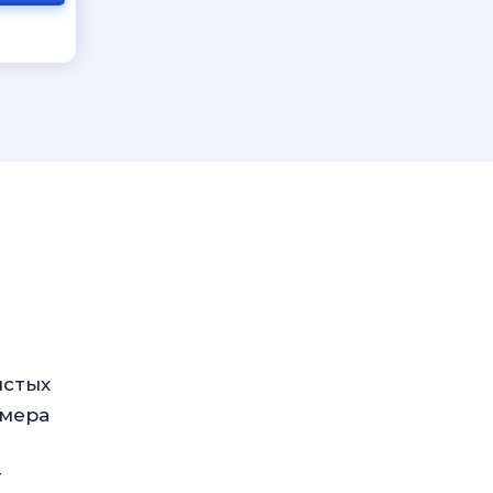
истых
омера
т