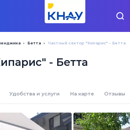
ленджика
Бетта
Частный сектор "Кипарис" - Бетта
ипарис" - Бетта
Удобства и услуги
На карте
Отзывы