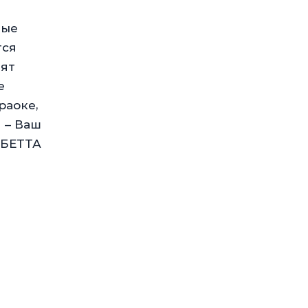
ные
тся
вят
е
раоке,
 – Ваш
 БЕТТА