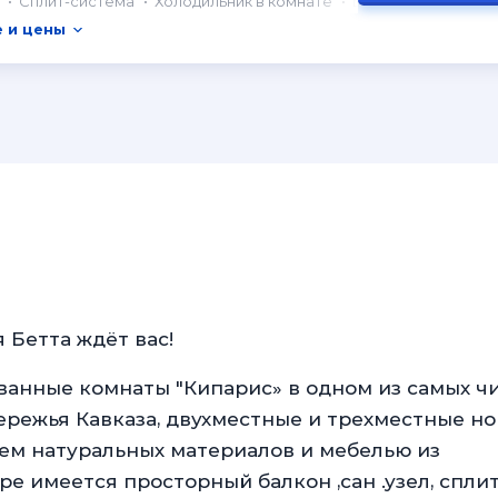
Сплит-система
Холодильник в комнате
Балкон
 и цены
 Бетта ждёт вас!
анные комнаты "Кипарис» в одном из самых ч
ережья Кавказа, двухместные и трехместные н
ием натуральных материалов и мебелью из
е имеется просторный балкон ,сан .узел, спли