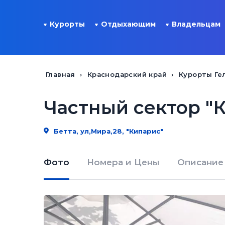
Курорты
Отдыхающим
Владельцам
Главная
Краснодарский край
Курорты Ге
Частный сектор "К
Бетта, ул,Мира,28, "Кипарис"
Фото
Номера и Цены
Описание