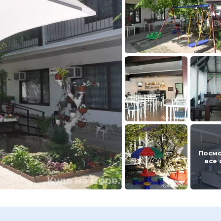
Посм
все