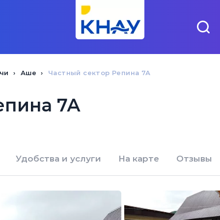
чи
Аше
Частный сектор Репина 7А
епина 7А
Удобства и услуги
На карте
Отзывы