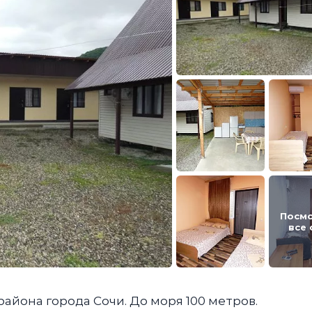
Посм
все
айона города Сочи. До моря 100 метров.