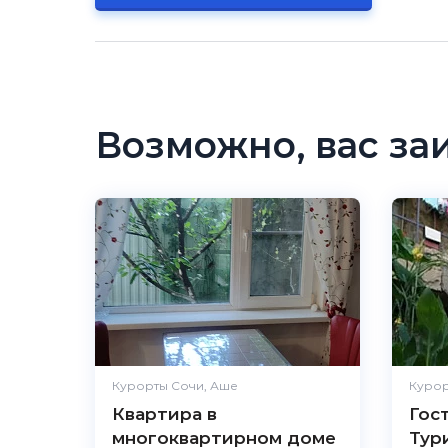
Возможно, вас за
Курорты Сочи, Аше
Курор
Квартира в
Гос
многоквартирном доме
Тури