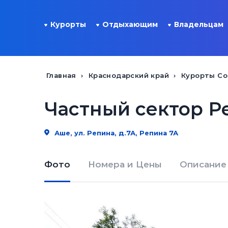
Курорты
Отдыхающим
Владельцам
Главная
Краснодарский край
Курорты Со
Частный сектор Р
Аше, ул. Репина, д.7А, Репина 7А
Фото
Номера и Цены
Описание