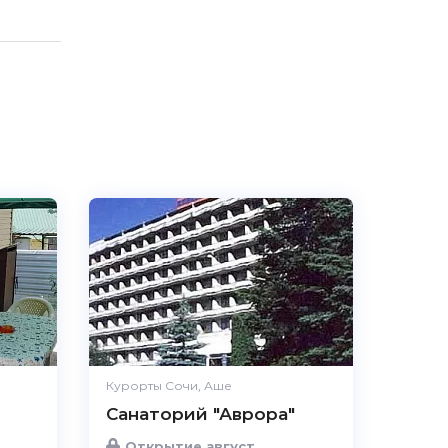
Курорты Сочи, Аше
Санаторий "Аврора"
Открытие август