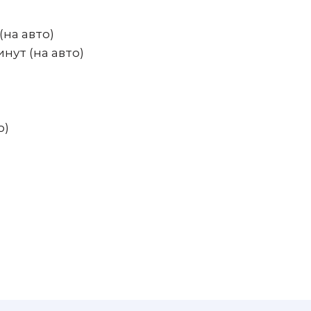
(на авто)
инут (на авто)
о)