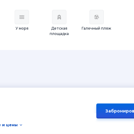
У моря
Детская
Галечный пляж
площадка
Заброниров
 и цены