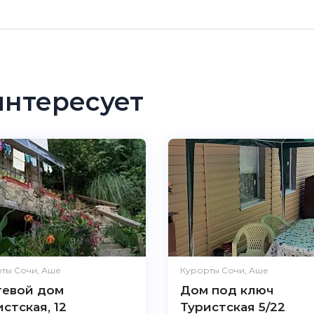
интересует
ты Сочи, Аше
Курорты Сочи, Аше
тевой дом
Дом под ключ
стская, 12
Туристская 5/22