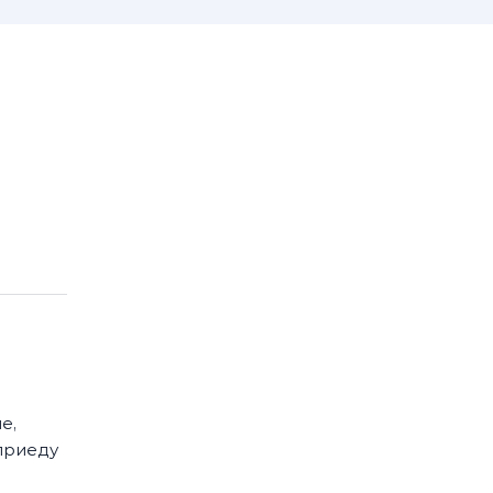
е,
 приеду