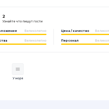
2
Узнайте что пишут гости
оложение
Великолепно
Цена / качество
Велико
ства
Великолепно
Персонал
Велико
У моря