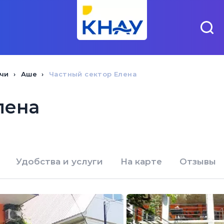
чи
Аше
Частный сектор Елена
лена
Удобства и услуги
На карте
Отзывы