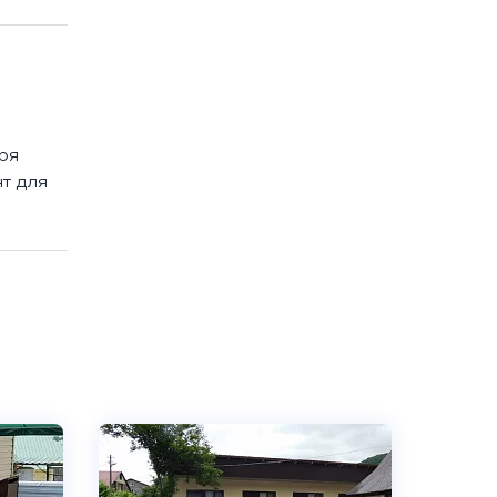
ря
т для