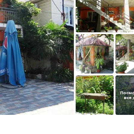
Посм
все