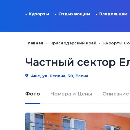
Курорты
Отдыхающим
Владельцам
Главная
Краснодарский край
Курорты Со
Частный сектор Е
Аше, ул. Репина, 30, Елена
Фото
Номера и Цены
Описание