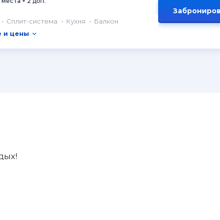
 места + 2 доп.
Заброниров
Сплит-система
Кухня
Балкон
 и цены
дых!