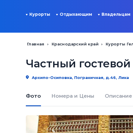
Курорты
Отдыхающим
Владельцам
Главная
Краснодарский край
Курорты Ге
Частный гостевой
Архипо-Осиповка, Пограничная, д.46, Лика
Фото
Номера и Цены
Описание