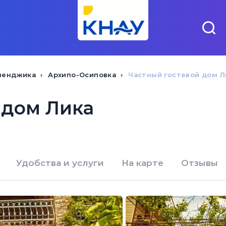
ленджика
Архипо-Осиповка
Частный гостевой дом Л
 дом Лика
Удобства и услуги
На карте
Отзывы