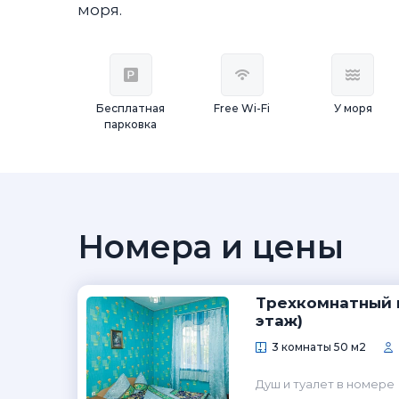
моря.
Бесплатная
Free Wi-Fi
У моря
парковка
Номера и цены
Трехкомнатный н
этаж)
3 комнаты 50 м2
Душ и туалет в номере