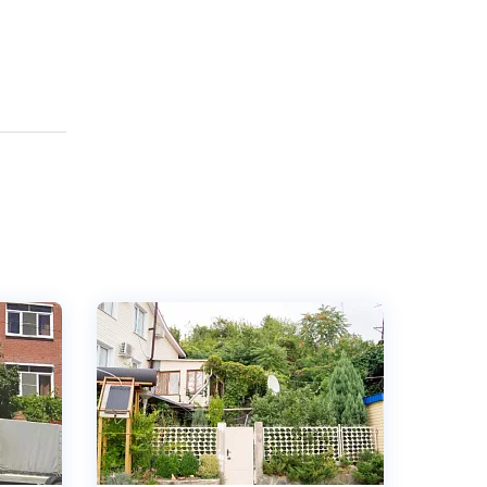
5.0
Чистота
Великолепно
Комфорт
Великолепно
Расположение
Великолепно
Удобства
Великолепно
Цена /
Великолепно