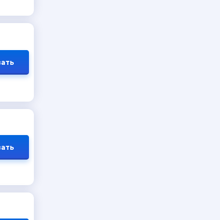
ать
ать