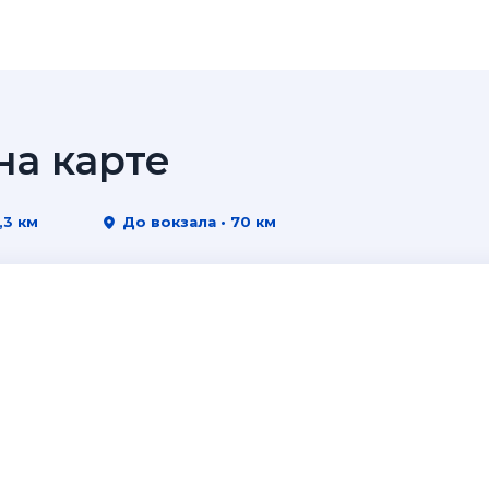
а карте
,3 км
До вокзала • 70 км