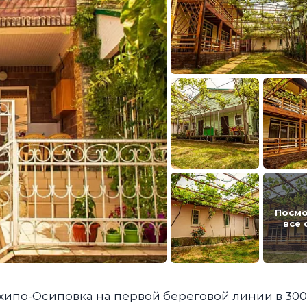
Посмо
все 
рхипо-Осиповка на первой береговой линии в 300