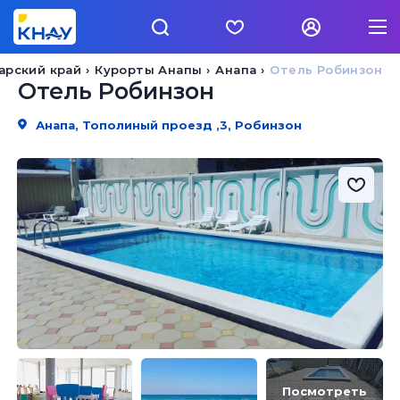
арский край
Курорты Анапы
Анапа
Отель Робинзон
Отель Робинзон
Анапа, Тополиный проезд ,3, Робинзон
Посмотреть