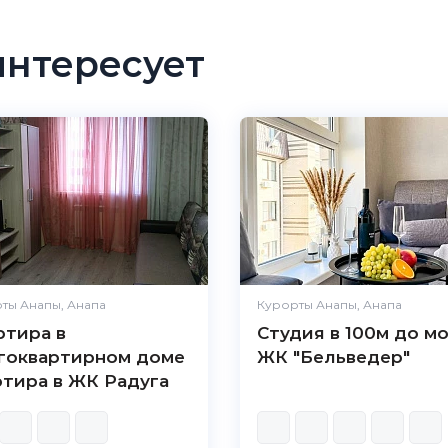
интересует
ты Анапы, Анапа
Курорты Анапы, Анапа
ртира в
Студия в 100м до мо
гоквартирном доме
ЖК "Бельведер"
ртира в ЖК Радуга