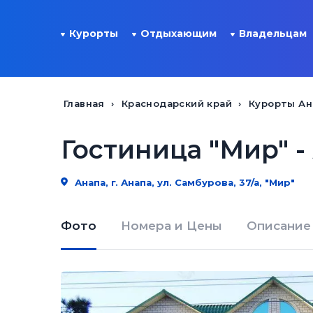
Курорты
Отдыхающим
Владельцам
Главная
Краснодарский край
Курорты А
Гостиница "Мир" -
Анапа, г. Анапа, ул. Самбурова, 37/а, "Мир"
Фото
Номера и Цены
Описание