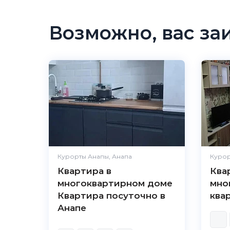
Возможно, вас за
Курорты Анапы, Анапа
Курор
Квартира в
Ква
многоквартирном доме
мно
Квартира посуточно в
ква
Анапе