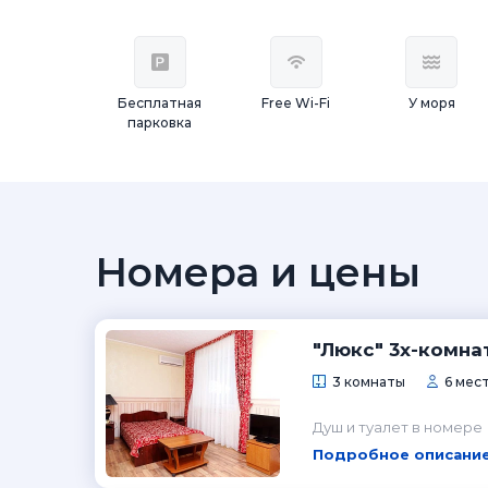
Бесплатная
Free Wi-Fi
У моря
парковка
Номера и цены
"Люкс" 3х-комн
3 комнаты
6 мест
Душ и туалет в номере
Подробное описание