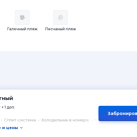
Галечный пляж
Песчаный пляж
атный
 + 1 доп.
Заброниров
Сплит-система
Холодильник в номере
Балкон
 и цены