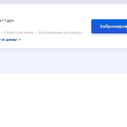
 + 1 доп.
Заброниров
Сплит-система
Холодильник в номере
Балкон
 и цены