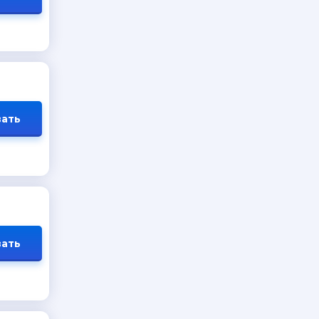
ать
ать