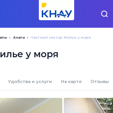
напы
Анапа
Частный сектор Жилье у моря
илье у моря
Удобства и услуги
На карте
Отзывы