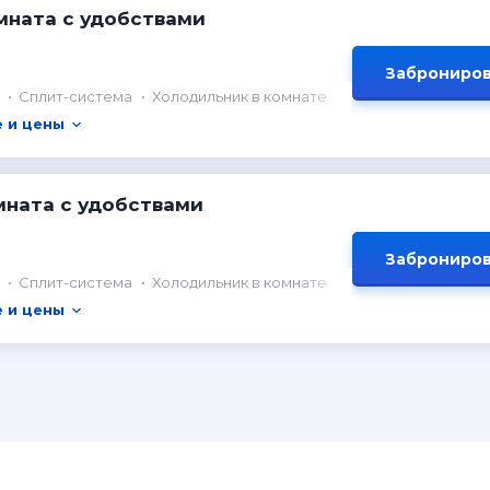
мната с удобствами
Заброниров
Сплит-система
Холодильник в комнате
 и цены
мната с удобствами
Заброниров
Сплит-система
Холодильник в комнате
 и цены