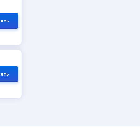
ать
ать