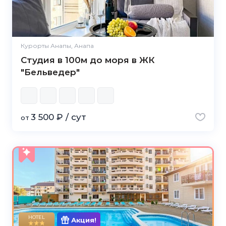
Курорты Анапы, Анапа
Студия в 100м до моря в ЖК
"Бельведер"
3 500 ₽ / сут
от
HOTEL
Акция!