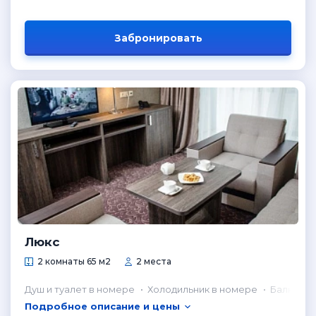
Забронировать
Люкс
2 комнаты 65 м2
2 места
Душ и туалет в номере
Холодильник в номере
Балкон
Подробное описание и цены