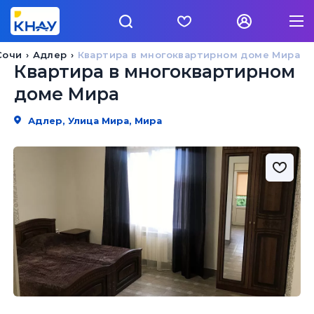
Сочи
Адлер
Квартира в многоквартирном доме Мира
Квартира в многоквартирном
доме Мира
Адлер, Улица Мира, Мира