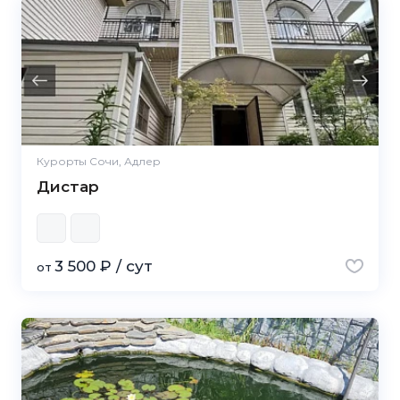
Курорты Сочи, Адлер
Дистар
3 500 ₽ / сут
от