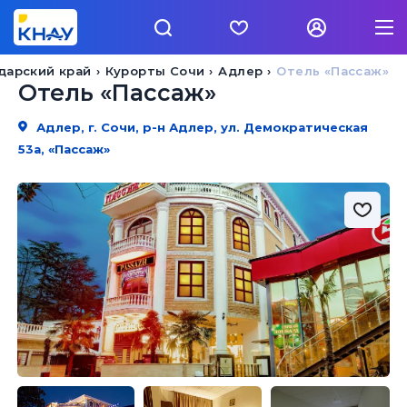
дарский край
Курорты Сочи
Адлер
Отель «Пассаж»
Отель «Пассаж»
Адлер, г. Сочи, р-н Адлер, ул. Демократическая
53а, «Пассаж»