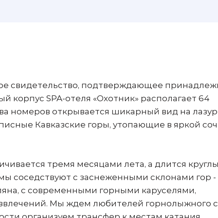
ное свидетельство, подтверждающее принадлеж
ый корпус SPA-отеля «Охотник» располагает 64
ва номеров открывается шикарный вид на лазу
писные Кавказские горы, утопающие в яркой со
ичивается тремя месяцами лета, а длится круглы
мы соседствуют с заснеженными склонами гор -
яна, с современными горными каруселями,
звлечений. Мы ждем любителей горнолыжного 
ости организуем трансфер к местам катания.