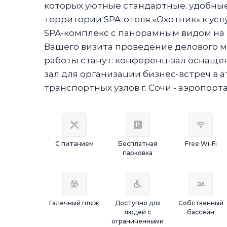
которых уютные стандартные, удобны
территории SPA-отеля «Охотник» к услу
SPA-комплекс с панорамным видом на м
Вашего визита проведение делового 
работы станут: конференц-зал оснащ
зал для организации бизнес-встреч в а
транспортных узлов г. Сочи - аэропорт
С питанием
Бесплатная
Free Wi-Fi
парковка
Галечный пляж
Доступно для
Собственный
людей с
бассейн
ограниченными