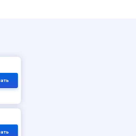
ать
ать