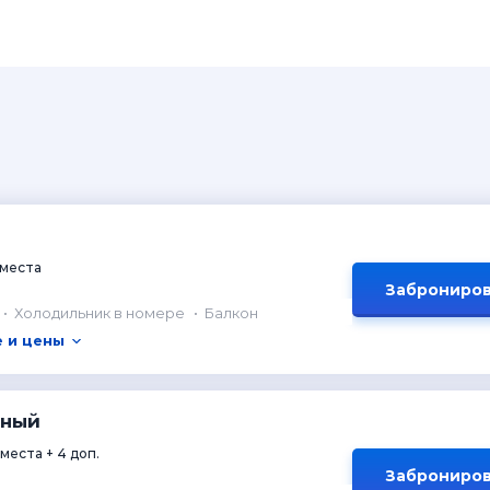
 места
Заброниров
Холодильник в номере
Балкон
 и цены
йный
 места + 4 доп.
Заброниров