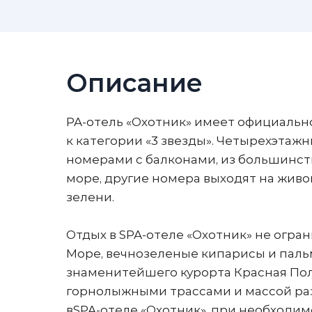
Описание
PA-отель «Охотник» имеет официаль
к категории «3 звезды». Четырехэтажн
номерами с балконами, из большинст
море, другие номера выходят на живо
зелени.
Отдых в SPA-отеле «Охотник» не огран
Море, вечнозеленые кипарисы и паль
знаменитейшего курорта Красная Пол
горнолыжными трассами и массой ра
вSPA-отеле «Охотник», при необходим