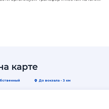
а карте
обственный
До вокзала • 3 км