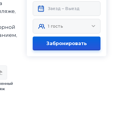
а
пляже,
орной
анием,
Забронировать
венный
яж