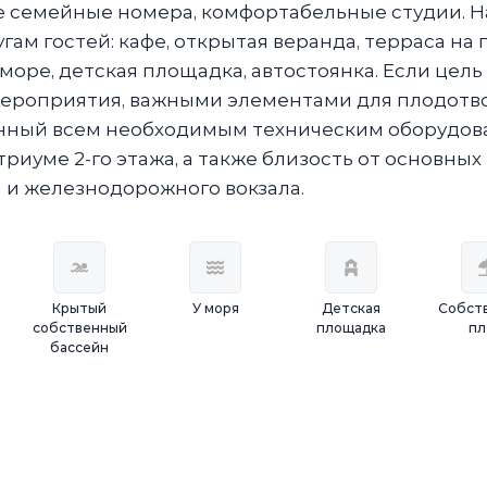
е семейные номера, комфортабельные студии. Н
гам гостей: кафе, открытая веранда, терраса на 
оре, детская площадка, автостоянка. Если цель
мероприятия, важными элементами для плодотв
енный всем необходимым техническим оборудов
триуме 2-го этажа, а также близость от основных
а и железнодорожного вокзала.
Крытый
У моря
Детская
Собст
собственный
площадка
пл
бассейн