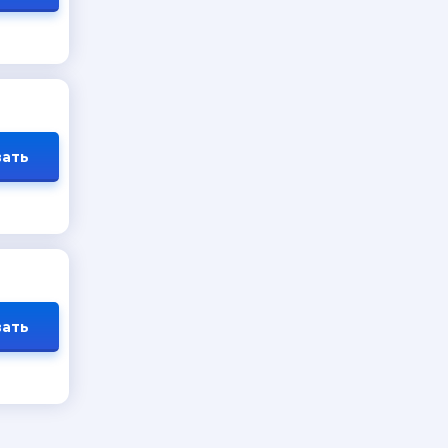
ать
ать